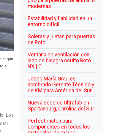
giro para puertas de aluminio
modernas
Estabilidad y fiabilidad en un
entorno difícil
Soleras y juntas para puertas
de Roto
Ventana de ventilación con
to según
lado de bisagra oculto Roto
NX | C
to a
Josep María Grau es
nombrado Gerente Técnico y
de KM para América del Sur
Nueva sede de Ultrafab en
Spartanburg, Carolina del Sur
do. Los
Perfect match para
e un
componentes en todos los
y
materiales de marco