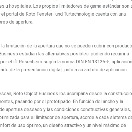
s u hospitales. Los propios limitadores de gama estándar son 
a, el portal de Roto Fenster- und Türtechnologie cuenta con una
ores de apertura.
a la limitación de la apertura que no se pueden cubrir con produc
usiness estudian las alternativas posibles, pudiendo recurrir a
s por el ift Rosenheim según la norma DIN EN 13126-5, aplicación
te de la presentación digital, junto a su ámbito de aplicación.
 desean, Roto Object Business los acompaña desde la construcci
entes, pasando por el prototipado. En función del ancho y la
o de apertura deseado y las condiciones constructivas generales, 
ptimizada para el limitador de apertura, acorde a cada sistema d
confort de uso óptimo, un diseño atractivo y un nivel máximo de