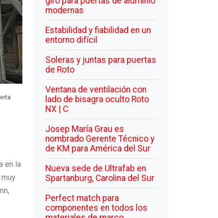
giro para puertas de aluminio
modernas
Estabilidad y fiabilidad en un
entorno difícil
Soleras y juntas para puertas
de Roto
Ventana de ventilación con
erta
lado de bisagra oculto Roto
NX | C
Josep María Grau es
nombrado Gerente Técnico y
de KM para América del Sur
 en la
Nueva sede de Ultrafab en
d muy
Spartanburg, Carolina del Sur
nn,
Perfect match para
componentes en todos los
materiales de marco