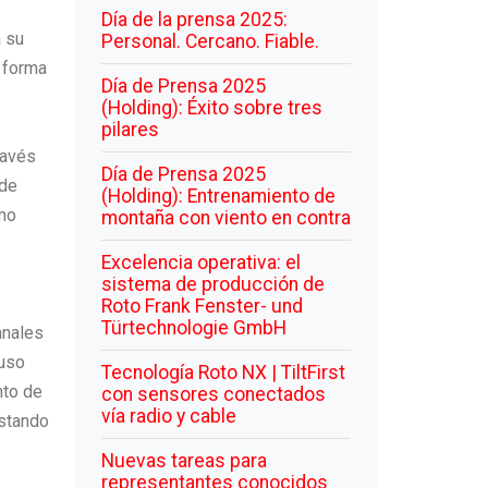
Día de la prensa 2025:
a su
Personal. Cercano. Fiable.
e forma
Día de Prensa 2025
(Holding): Éxito sobre tres
pilares
ravés
Día de Prensa 2025
 de
(Holding): Entrenamiento de
omo
montaña con viento en contra
Excelencia operativa: el
sistema de producción de
Roto Frank Fenster- und
Türtechnologie GmbH
anales
luso
Tecnología Roto NX | TiltFirst
nto de
con sensores conectados
vía radio y cable
ostando
Nuevas tareas para
representantes conocidos