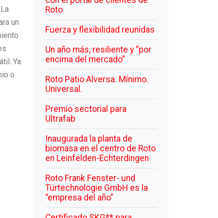
con el portal de clientes de
 La
Roto
ara un
Fuerza y flexibilidad reunidas
miento
es
Un año más, resiliente y “por
encima del mercado”
til. Ya
nio o
Roto Patio Alversa. Mínimo.
Universal.
Premio sectorial para
Ultrafab
Inaugurada la planta de
biomasa en el centro de Roto
en Leinfelden-Echterdingen
Roto Frank Fenster- und
Türtechnologie GmbH es la
“empresa del año”
Certificado SKG** para