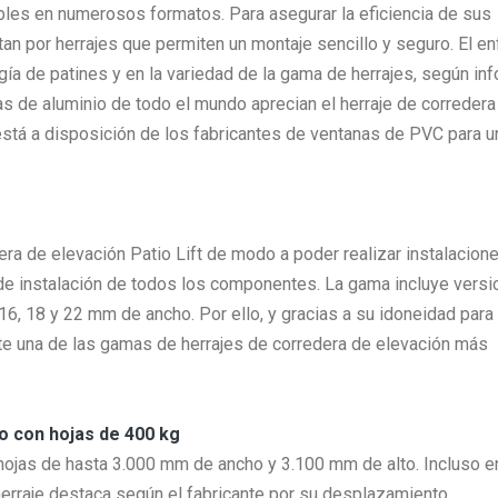
bles en numerosos formatos. Para asegurar la eficiencia de sus
tan por herrajes que permiten un montaje sencillo y seguro. El e
gía de patines y en la variedad de la gama de herrajes, según in
as de aluminio de todo el mundo aprecian el herraje de corredera
n está a disposición de los fabricantes de ventanas de PVC para 
era de elevación Patio Lift de modo a poder realizar instalacion
d de instalación de todos los componentes. La gama incluye vers
16, 18 y 22 mm de ancho. Por ello, y gracias a su idoneidad para
nte una de las gamas de herrajes de corredera de elevación más
o con hojas de 400 kg
n hojas de hasta 3.000 mm de ancho y 3.100 mm de alto. Incluso e
herraje destaca según el fabricante por su desplazamiento